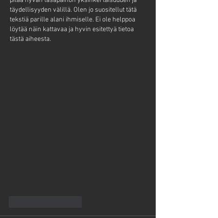
pitää hyvän tasapainon yksinkertaisuuden ja 
täydellisyyden välillä. Olen jo suositellut tätä 
tekstiä parille alani ihmiselle. Ei ole helppoa 
löytää näin kattavaa ja hyvin esitettyä tietoa 
tästä aiheesta.
Tykkää
vastaus