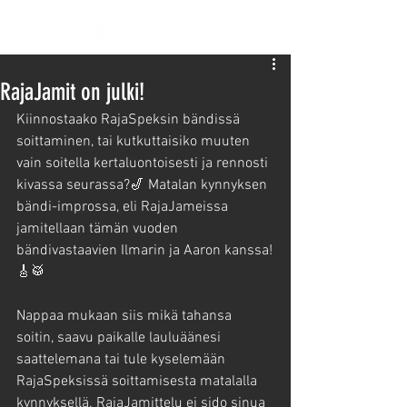
RajaJamit on julki!
Kiinnostaako RajaSpeksin bändissä 
soittaminen, tai kutkuttaisiko muuten 
vain soitella kertaluontoisesti ja rennosti 
kivassa seurassa?🎷 Matalan kynnyksen 
bändi-improssa, eli RajaJameissa 
jamitellaan tämän vuoden 
bändivastaavien Ilmarin ja Aaron kanssa!
🎸🥁
Nappaa mukaan siis mikä tahansa 
soitin, saavu paikalle lauluäänesi 
saattelemana tai tule kyselemään 
RajaSpeksissä soittamisesta matalalla 
kynnyksellä. RajaJamittelu ei sido sinua 