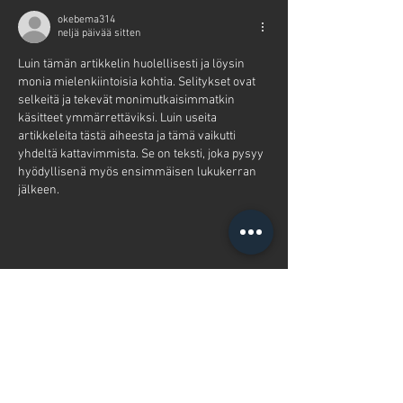
okebema314
neljä päivää sitten
Luin tämän artikkelin huolellisesti ja löysin 
monia mielenkiintoisia kohtia. Selitykset ovat 
selkeitä ja tekevät monimutkaisimmatkin 
käsitteet ymmärrettäviksi. Luin useita 
artikkeleita tästä aiheesta ja tämä vaikutti 
yhdeltä kattavimmista. Se on teksti, joka pysyy 
hyödyllisenä myös ensimmäisen lukukerran 
jälkeen.
Tykkää
vastaus