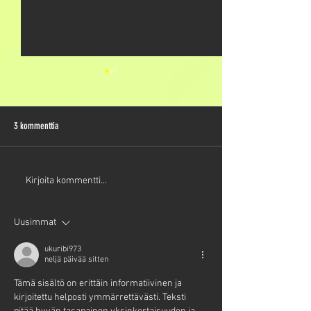
3 kommenttia
RajaSpeksin haut 2025
Vastaavahaku kaudelle 2026 on
Kirjoita kommentti...
auki!
Uusimmat
ukuribi973
neljä päivää sitten
Tämä sisältö on erittäin informatiivinen ja 
kirjoitettu helposti ymmärrettävästi. Teksti 