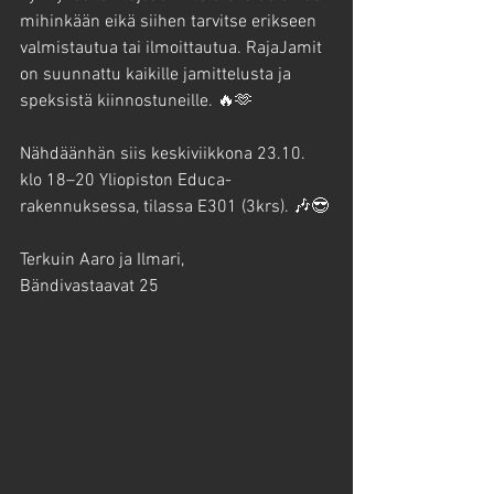
mihinkään eikä siihen tarvitse erikseen 
valmistautua tai ilmoittautua. RajaJamit 
on suunnattu kaikille jamittelusta ja 
speksistä kiinnostuneille. 🔥🫶
Nähdäänhän siis keskiviikkona 23.10. 
klo 18–20 Yliopiston Educa-
rakennuksessa, tilassa E301 (3krs). 🎶😎
Terkuin Aaro ja Ilmari,
Bändivastaavat 25