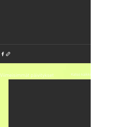
Katso kaikki
Viimeisimmät päivitykset