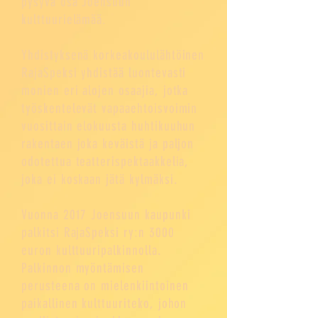
pysyvä osa Joensuun
kulttuurielämää.
Yhdistyksenä korkeakoululähtöinen
RajaSpeksi yhdistää luontevasti
monien eri alojen osaajia, jotka
työskentelevät vapaaehtoisvoimin
vuosittain elokuusta huhtikuuhun
rakentaen joka keväistä ja paljon
odotettua teatterispektaakkelia,
joka ei koskaan jätä kylmäksi.
Vuonna 2017 Joensuun kaupunki
palkitsi RajaSpeksi ry:n 3000
euron kulttuuripalkinnolla.
Palkinnon myöntämisen
perusteena on mielenkiintoinen
paikallinen kulttuuriteko, johon