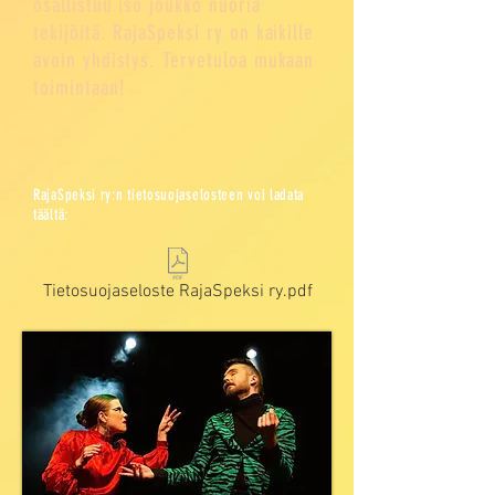
osallistuu iso joukko nuoria
tekijöitä. RajaSpeksi ry on kaikille
avoin yhdistys. Tervetuloa mukaan
toimintaan!
RajaSpeksi ry:n tietosuojaselosteen voi ladata
täältä:
Tietosuojaseloste RajaSpeksi ry.pdf