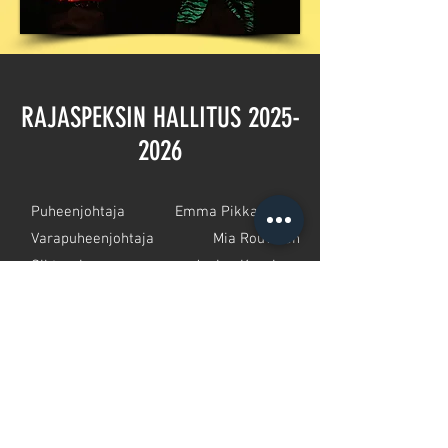
RAJASPEKSIN HALLITUS
2025-
2026
Pu
heenjohtaja
Emma Pikkarainen
Varapuheenjohtaja
Mia Rouvinen
Sihteeri
Janina Kaasinen
Rahastonhoitajat
Emma Pikkarainen ja Mia
Sisäinen viestintä
Rouvinen
Rivijäsenet
Janina Kaasinen
Hanna Ojuva