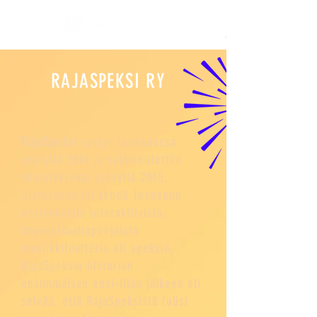
RAJASPEKSI RY
RajaSpeksi
syntyi Joensuussa
syksyllä 2014 ja vakiinnutettiin
yhdistykseksi syksyllä 2015.
Ajatuksena oli tehdä Joensuun
ensimmäistä interaktiivista,
improvisaatiopohjaista
musiikkiteatteria eli speksiä.
RajaSpeksin historian
ensimmäisen ensi-illan jälkeen oli
selvää, että RajaSpeksistä tulisi