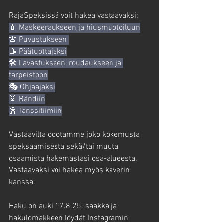
RajaSpeksissä voit hakea vastaavaksi:
💄 Maskeeraukseen ja hiusmuotoiluun
👚 Puvustukseen 
📝 Päätuottajaksi
🛠️ Lavastukseen, roudaukseen ja 
tarpeistoon
🎭 Ohjaajaksi
🥁 Bändiin
🕺 Tanssitiimiin
Vastaavilta odotamme joko kokemusta 
speksaamisesta sekä/tai muuta 
osaamista hakemastasi osa-alueesta. 
Vastaavaksi voi hakea myös kaverin 
kanssa.
Haku on auki 17.8.25. saakka ja 
hakulomakkeen löydät Instagramin 