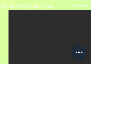
Katso kaikki
Viimeisimmät päivitykset
Kommentit
RajaSpeksin haut 2025