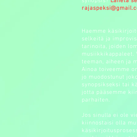
synopsis?
Lähetä se
rajaspeksi@gmail.
Haemme käsikirjoit
selkeitä ja improvi
tarinoita, joiden l
musiikkikappaleet. 
teeman, aiheen ja m
Ainoa toiveemme on,
jo muodostunut joko
synopsikseksi tai kä
jotta pääsemme kii
parhaiten.
Jos sinulla ei ole v
kiinnostaisi olla m
käsikirjoitusproses