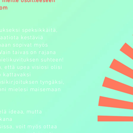
 meille osoitteeseen
com
ukseksi speksikkäitä,
saatiota kestäviä
omaan sopivat myös
Vain taivas on rajana
ielikuvituksen suhteen!
 että upea visiosi olisi
 kattavaksi
sikirjoituksen tyngäksi,
nni mielesi maisemaan
ielä ideaa, mutta
ukana
sissa, voit myös ottaa