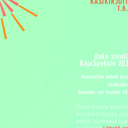
KÄSIKIRJOI
1.6
Onko sinull
RajaSpeksin 202
Haluaisitko nähdä juu
speksilav
Haemme nyt vuoden 2027
Onko sinulla valmis 
pöytälaatikossa odo
päätä huimaava tee