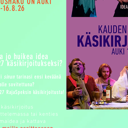
TUSHAKU ON AUKI
.-16.8.26
a jo huikea idea
7 käsikirjoitukseksi?
ri
sinun
tarinasi ensi keväänä
alle sovitettuna?
 RajaSpeksin käsikirjoitusta!
käsikirjoitus
ttelemassa tai kenties
maidea ja kattava