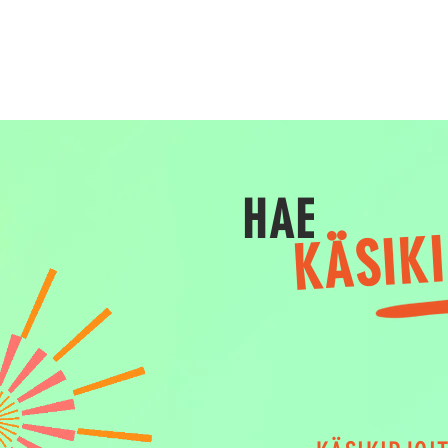
HAE
KÄSIK