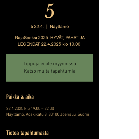
5
ti 22.4.
  |  
Näyttämö
RajaSpeksi 2025: HYVÄT, PAHAT JA
LEGENDAT 22.4.2025 klo 19.00.
Lippuja ei ole myynnissä
Katso muita tapahtumia
Paikka & aika
22.4.2025 klo 19.00 – 22.00
Näyttämö, Koskikatu 8, 80100 Joensuu, Suomi
Tietoa tapahtumasta