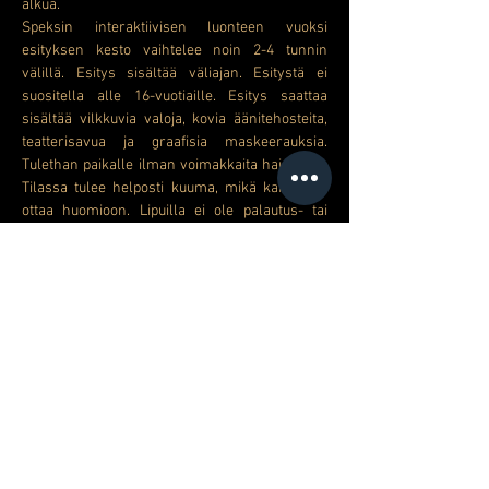
alkua.
Speksin interaktiivisen luonteen vuoksi 
esityksen kesto vaihtelee noin 2-4 tunnin 
välillä. Esitys sisältää väliajan. Esitystä ei 
suositella alle 16-vuotiaille. Esitys saattaa 
sisältää vilkkuvia valoja, kovia äänitehosteita, 
teatterisavua ja graafisia maskeerauksia. 
Tulethan paikalle ilman voimakkaita hajusteita. 
Tilassa tulee helposti kuuma, mikä kannattaa 
ottaa huomioon. Lipuilla ei ole palautus- tai 
vaihto-oikeutta.
Huom! Tila ei valitettavasti ole esteetön. Mikäli 
tästä herää kysyttävää, ole yhteydessä 
rajaspeksi@gmail.com!
Jaa tämä tapahtuma