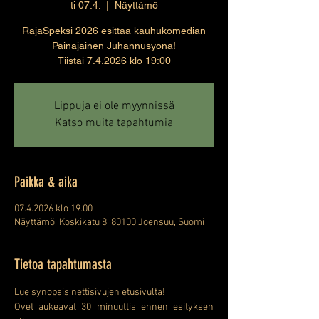
ti 07.4.
  |  
Näyttämö
RajaSpeksi 2026 esittää kauhukomedian
Painajainen Juhannusyönä!
Tiistai 7.4.2026 klo 19:00
Lippuja ei ole myynnissä
Katso muita tapahtumia
Paikka & aika
07.4.2026 klo 19.00
Näyttämö, Koskikatu 8, 80100 Joensuu, Suomi
Tietoa tapahtumasta
Lue synopsis nettisivujen etusivulta!
Ovet aukeavat 30 minuuttia ennen esityksen 