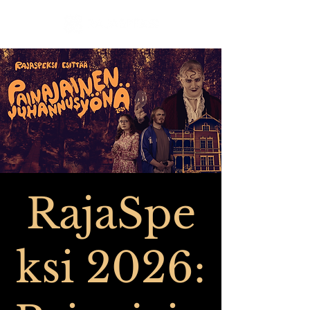
RajaSpe
ksi 2026: